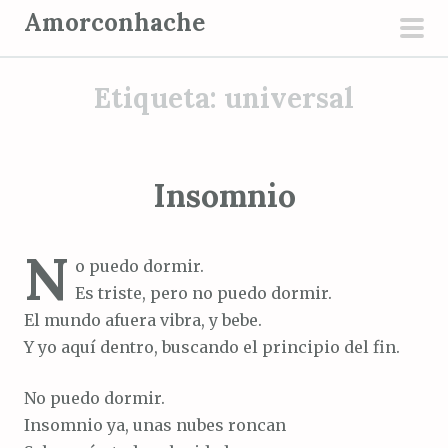
S
Amorconhache
a
men
l
prin
Etiqueta:
universal
t
a
r
a
Insomnio
l
c
N
o
o puedo dormir.
n
Es triste, pero no puedo dormir.
t
El mundo afuera vibra, y bebe.
e
Y yo aquí dentro, buscando el principio del fin.
n
i
No puedo dormir.
d
Insomnio ya, unas nubes roncan
o