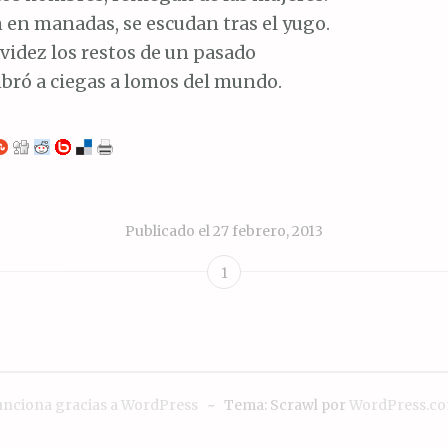
 en manadas, se escudan tras el yugo.
videz los restos de un pasado
bró a ciegas a lomos del mundo.
Publicado el
27 febrero, 2013
1
unciona gracias a WordPress
~
Tema: Scrawl por
WordPress.c