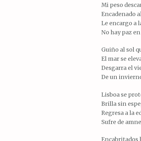
Mi peso desca
Encadenado al
Le encargo a 
No hay paz en 
Guiño al sol q
El mar se eleva
Desgarra el vi
De un inviern
Lisboa se prot
Brilla sin espe
Regresa a la e
Sufre de amnes
Encabritados 