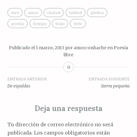
aire
amar
ciudad
latitud
piedra
poesía
tiempo
viaje
vivir
Publicado el
1 marzo, 2013
por
amorconhache
en
Poesía
libre
0
Navegación
ENTRADA ANTERIOR
ENTRADA SIGUIENTE
De espaldas
Sierra pequeña
de
entradas
Deja una respuesta
Tu dirección de correo electrónico no será
publicada.
Los campos obligatorios están