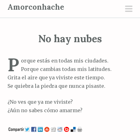
S
Amorconhache
a
men
l
prin
t
No hay nubes
a
r
a
P
orque estás en todas mis ciudades.
l
Porque cambias todas mis latitudes.
c
Grita el aire que ya viviste este tiempo.
o
Se quiebra la piedra que nunca pisaste.
n
t
¿No ves que ya me viviste?
e
¿Aún no sabes cómo amarme?
n
i
d
o