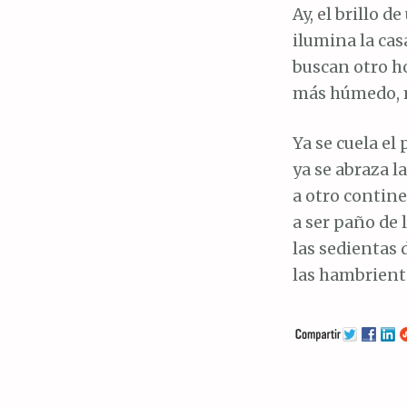
Ay, el brillo d
ilumina la cas
buscan otro h
más húmedo, 
Ya se cuela el
ya se abraza l
a otro contine
a ser paño de 
las sedientas 
las hambrient