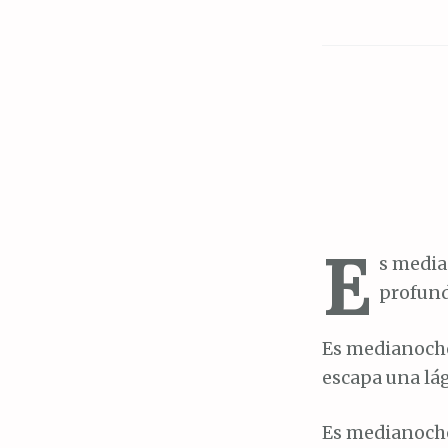
E
s media
profund
Es medianoche 
escapa una lág
Es medianoche 