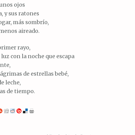
e unos ojos
a, y sus ratones
ogar, más sombrío,
menos aireado.
 primer rayo,
a luz con la noche que escapa
nte,
lágrimas de estrellas bebé,
de leche,
as de tiempo.