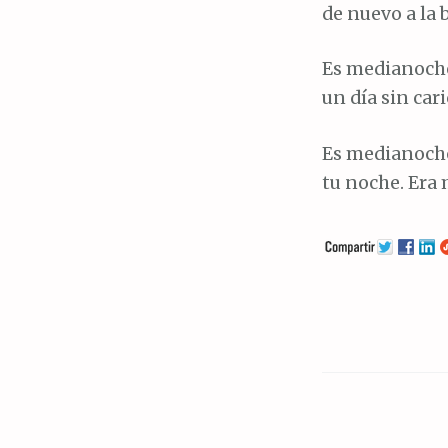
de nuevo a la b
Es medianoche
un día sin cari
Es medianoche 
tu noche. Era