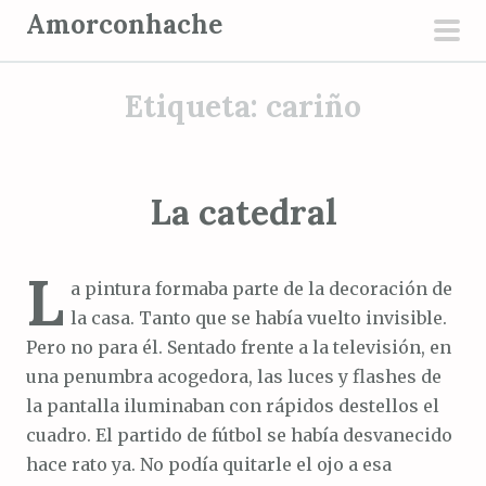
S
Amorconhache
a
men
l
prin
Etiqueta:
cariño
t
a
r
a
La catedral
l
c
L
o
a pintura formaba parte de la decoración de
n
la casa. Tanto que se había vuelto invisible.
t
Pero no para él. Sentado frente a la televisión, en
e
una penumbra acogedora, las luces y flashes de
n
la pantalla iluminaban con rápidos destellos el
i
cuadro. El partido de fútbol se había desvanecido
d
hace rato ya. No podía quitarle el ojo a esa
o