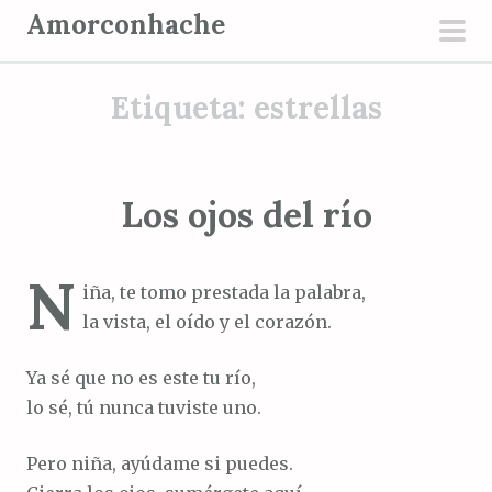
S
Amorconhache
a
men
l
prin
Etiqueta:
estrellas
t
a
r
a
Los ojos del río
l
c
N
o
iña, te tomo prestada la palabra,
n
la vista, el oído y el corazón.
t
e
Ya sé que no es este tu río,
n
lo sé, tú nunca tuviste uno.
i
d
Pero niña, ayúdame si puedes.
o