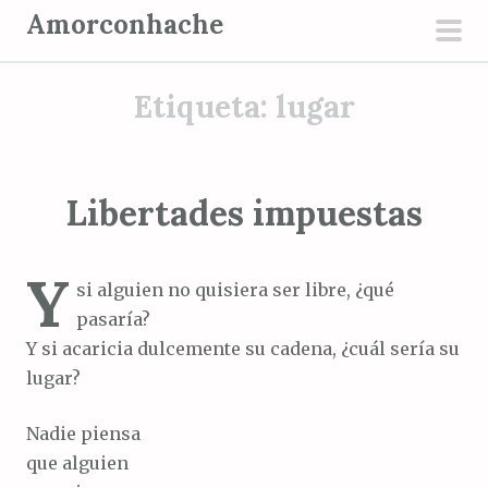
S
Amorconhache
a
men
l
prin
Etiqueta:
lugar
t
a
r
a
Libertades impuestas
l
c
Y
o
si alguien no quisiera ser libre, ¿qué
n
pasaría?
t
Y si acaricia dulcemente su cadena, ¿cuál sería su
e
lugar?
n
i
Nadie piensa
d
que alguien
o