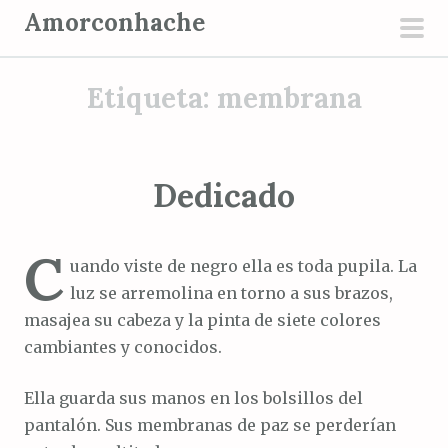
S
Amorconhache
a
men
l
prin
Etiqueta:
membrana
t
a
r
a
Dedicado
l
c
C
o
uando viste de negro ella es toda pupila. La
n
luz se arremolina en torno a sus brazos,
t
masajea su cabeza y la pinta de siete colores
e
cambiantes y conocidos.
n
i
Ella guarda sus manos en los bolsillos del
d
pantalón. Sus membranas de paz se perderían
o