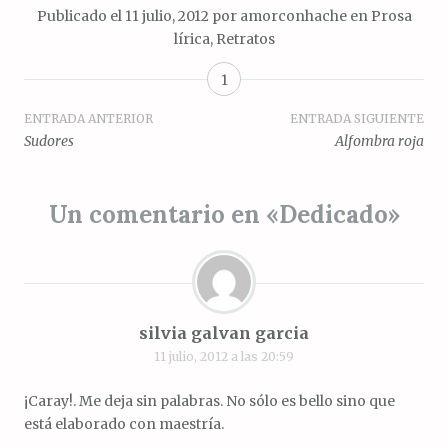
Publicado el
11 julio, 2012
por
amorconhache
en
Prosa
lírica
,
Retratos
1
Navegación
ENTRADA ANTERIOR
ENTRADA SIGUIENTE
Sudores
Alfombra roja
de
entradas
Un comentario en «
Dedicado
»
silvia galvan garcia
11 julio, 2012 a las 20:59
¡Caray!. Me deja sin palabras. No sólo es bello sino que
está elaborado con maestría.