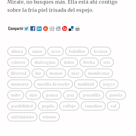
Mírate, no busques más. Ella está ahí contigo
sobre la fría piel irisada del espejo.
altura
amor
arco
bolsillos
brazos
colores
diafragma
dolor
flecha
iris
libertad
luz
manos
mar
membrana
memoria
mesilla de noche
multitud
negro
nube
ojos
pausa
paz
pesadilla
poesía
posibilidad
pupila
reflejo
remolino
sol
sufrimiento
veneno