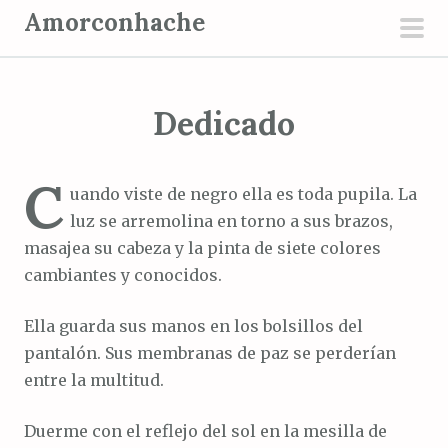
S
Amorconhache
a
men
l
prin
t
Dedicado
a
r
a
C
uando viste de negro ella es toda pupila. La
l
luz se arremolina en torno a sus brazos,
c
masajea su cabeza y la pinta de siete colores
o
cambiantes y conocidos.
n
t
Ella guarda sus manos en los bolsillos del
e
pantalón. Sus membranas de paz se perderían
n
entre la multitud.
i
d
Duerme con el reflejo del sol en la mesilla de
o