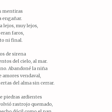
us mentiras
a engañar.
 lejos, muy lejos,
eran faros,
 ni final.
os de sirena
entos del cielo, al mar.
ano. Abandoné la niña
de amores vendaval,
ertas del alma sin cerrar.
 piedras ardientes
volvió rastrojo quemado,
echo dócil como el pan.