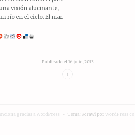
 una visión alucinante,
un río en el cielo. El mar.
Publicado el
16 julio, 2013
1
unciona gracias a WordPress
~
Tema: Scrawl por
WordPress.c