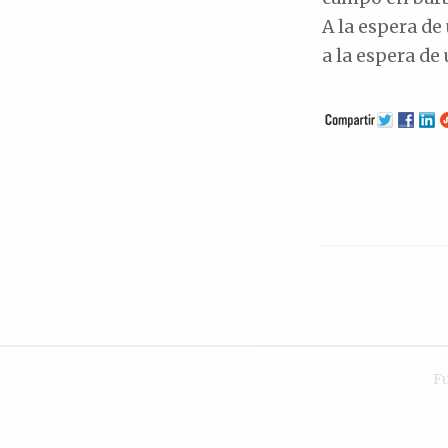
A la espera de
a la espera de 
F