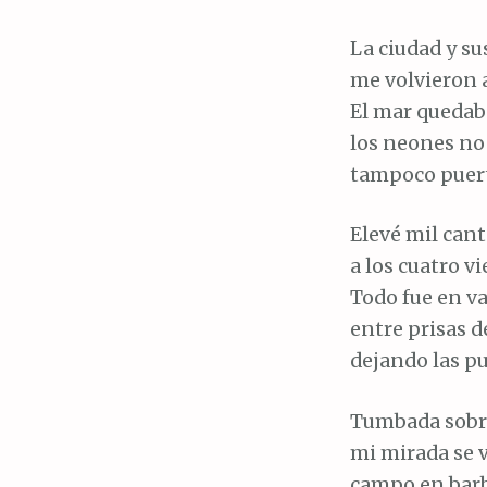
La ciudad y s
me volvieron 
El mar quedaba
los neones no 
tampoco puerto
Elevé mil cant
a los cuatro vi
Todo fue en v
entre prisas 
dejando las pu
Tumbada sobre
mi mirada se 
campo en barb