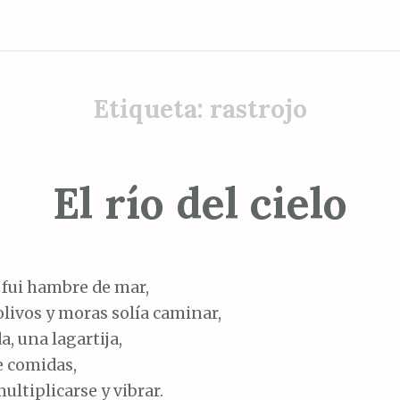
Etiqueta:
rastrojo
El río del cielo
 fui hambre de mar,
olivos y moras solía caminar,
da, una lagartija,
e comidas,
ultiplicarse y vibrar.