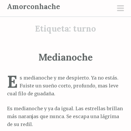
S
Amorconhache
a
men
l
prin
Etiqueta:
turno
t
a
r
a
Medianoche
l
c
E
o
s medianoche y me despierto. Ya no estás.
n
Fuiste un sueño corto, profundo, mas leve
t
cual filo de guadaña.
e
n
Es medianoche y ya da igual. Las estrellas brillan
i
más naranjas que nunca. Se escapa una lágrima
d
de su redil.
o