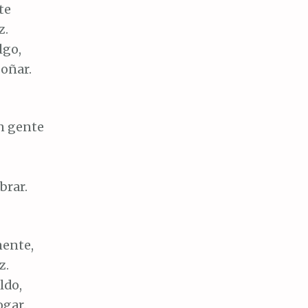
te
z.
lgo,
soñar.
n gente
brar.
mente,
z.
ldo,
ogar.