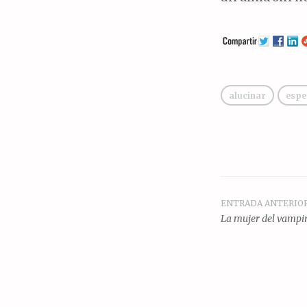
alucinar
espe
ENTRADA ANTERIO
Navegac
La mujer del vampi
de
entrada