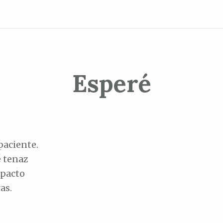
Esperé
paciente.
 tenaz
mpacto
as.