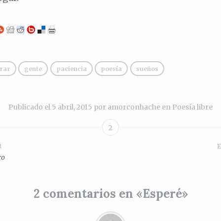
rar
gente
paciencia
poesía
sueños
Publicado el
5 abril, 2015
por
amorconhache
en
Poesía libre
2
R
E
ión
ro
2 comentarios en «
Esperé
»
s