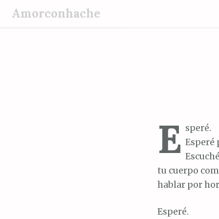
S
Amorconhache
a
l
t
a
r
a
l
c
E
o
speré.
n
Esperé 
t
Escuché
e
tu cuerpo co
n
hablar por hor
i
d
Esperé.
o