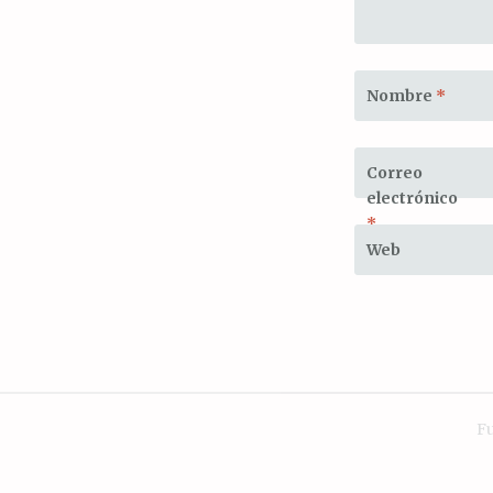
Nombre
*
Correo
electrónico
*
Web
F