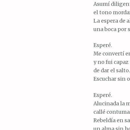
Asumí diligen
el tono morda
La espera de a
una boca por 
Esperé.
Me convertí e
y no fui capaz
de dar el salto.
Escuchar sin o
Esperé.
Alucinada la 
callé contuma
Rebeldía en sa
un alma sin h