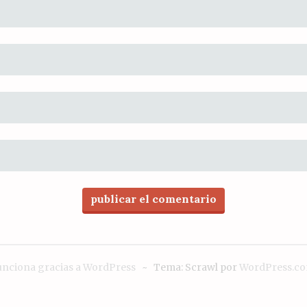
unciona gracias a WordPress
~
Tema: Scrawl por
WordPress.c