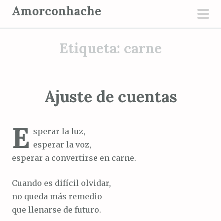
S
Amorconhache
a
men
l
prin
Etiqueta:
carne
t
a
r
a
Ajuste de cuentas
l
c
E
o
sperar la luz,
n
esperar la voz,
t
esperar a convertirse en carne.
e
n
Cuando es difícil olvidar,
i
no queda más remedio
d
que llenarse de futuro.
o