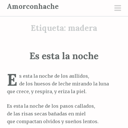
S
Amorconhache
a
men
l
prin
Etiqueta:
madera
t
a
r
a
Es esta la noche
l
c
E
o
s esta la noche de los aullidos,
n
de los huesos de leche mirando la luna
t
que crece, y respira, y eriza la piel.
e
n
Es esta la noche de los pasos callados,
i
de las risas secas bañadas en miel
d
que compactan olvidos y sueños lentos.
o