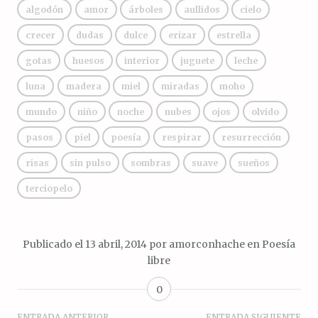
algodón
amor
árboles
aullidos
cielo
crecer
dudas
dulce
erizar
estrella
gotas
huesos
interior
juguete
leche
luna
madera
miel
miradas
moho
mundo
niño
noche
nubes
ojos
olvido
pasos
piel
poesía
respirar
resurrección
risas
sin pulso
sombras
suave
sueños
terciopelo
Publicado el
13 abril, 2014
por
amorconhache
en
Poesía
libre
0
ENTRADA ANTERIOR
ENTRADA SIGUIENTE