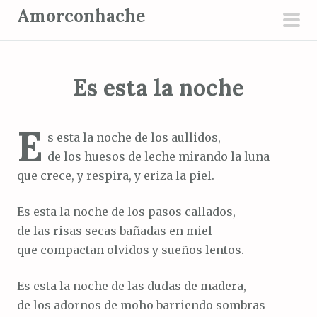
S
Amorconhache
a
men
l
prin
t
Es esta la noche
a
r
a
E
s esta la noche de los aullidos,
l
de los huesos de leche mirando la luna
c
que crece, y respira, y eriza la piel.
o
n
Es esta la noche de los pasos callados,
t
de las risas secas bañadas en miel
e
que compactan olvidos y sueños lentos.
n
i
Es esta la noche de las dudas de madera,
d
de los adornos de moho barriendo sombras
o