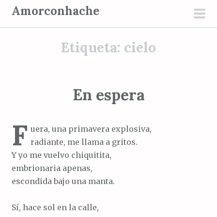
S
Amorconhache
a
men
l
prin
Etiqueta:
cielo
t
a
r
a
En espera
l
c
F
o
uera, una primavera explosiva,
n
radiante, me llama a gritos.
t
Y yo me vuelvo chiquitita,
e
embrionaria apenas,
n
escondida bajo una manta.
i
d
Sí, hace sol en la calle,
o