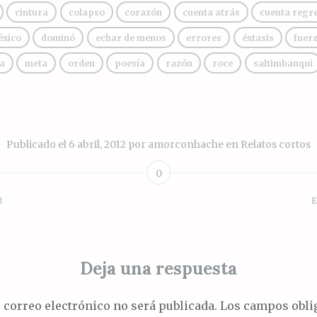
cintura
colapso
corazón
cuenta atrás
cuenta regr
éxico
dominó
echar de menos
errores
éxtasis
fuer
a
meta
orden
poesía
razón
roce
saltimbanqui
Publicado el
6 abril, 2012
por
amorconhache
en
Relatos cortos
0
R
E
ión
Deja una respuesta
s
 correo electrónico no será publicada.
Los campos oblig