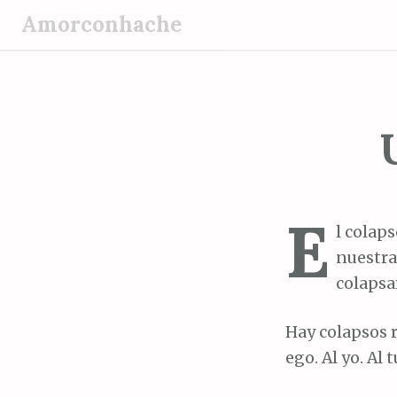
S
Amorconhache
a
l
t
a
r
a
l
c
E
o
l colap
n
nuestra
t
colapsa
e
n
Hay colapsos r
i
ego. Al yo. Al t
d
o