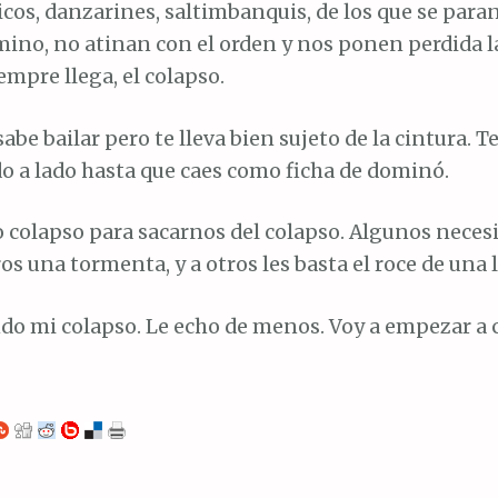
icos, danzarines, saltimbanquis, de los que se paran
mino, no atinan con el orden y nos ponen perdida la
iempre llega, el colapso.
abe bailar pero te lleva bien sujeto de la cintura. T
o a lado hasta que caes como ficha de dominó.
o colapso para sacarnos del colapso. Algunos neces
os una tormenta, y a otros les basta el roce de una 
do mi colapso. Le echo de menos. Voy a empezar a c