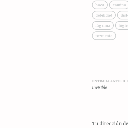
boca
camino
debilidad
disl
lágrima
lógic
tormenta
ENTRADA ANTERIO
Navegac
Invisible
de
entrada
Tu dirección de