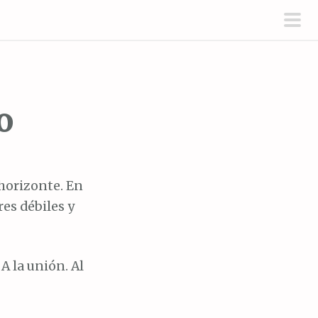
men
prin
o
 horizonte. En
es débiles y
A la unión. Al