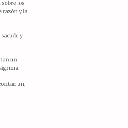
 sobre los
 razón y la
e sacude y
itan un
lágrima.
ontar: un,