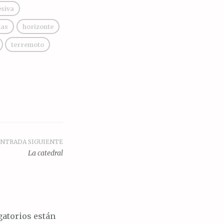
esiva
zas
horizonte
terremoto
NTRADA SIGUIENTE
La catedral
atorios están