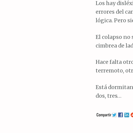
Los hay disléx
errores del ca
lógica. Pero s
El colapso no s
cimbrea de lad
Hace falta otr
terremoto, otr
Está dormitan
dos, tres…