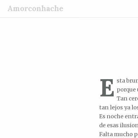
S
Amorconhache
a
l
t
a
r
a
l
c
E
o
sta bru
n
porque 
t
Tan cerc
e
tan lejos ya l
n
Es noche entr
i
de esas ilusio
d
Falta mucho p
o