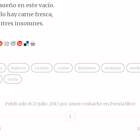
sueño en este vacío.
lo hay carne fresca,
uitres insomnes.
a
buitres
caricia
carne
ilusiones
mañana
noch
vacío
Publicado el
23 julio, 2013
por
amorconhache
en
Poesía libre
1
R
E
ión