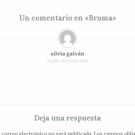
Un comentario en «
Bruma
»
s
silvia galván
23 julio, 2013 a las 23:43
Deja una respuesta
 correo electrónico no será publicada.
Los campos oblig