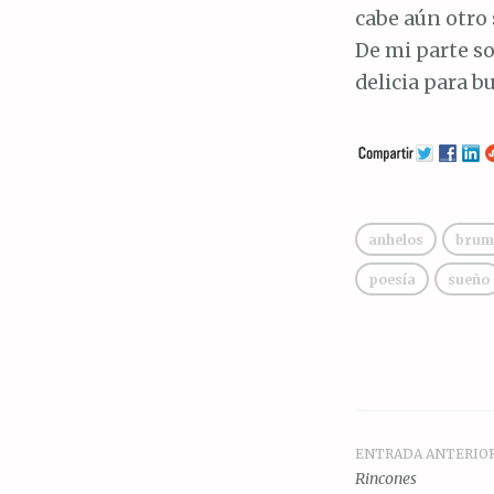
cabe aún otro 
De mi parte so
delicia para b
anhelos
brum
poesía
sueño
ENTRADA ANTERIO
Navegac
Rincones