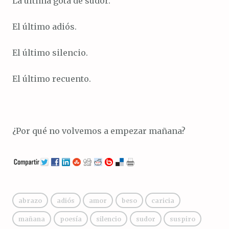
La última gota de sudor.
El último adiós.
El último silencio.
El último recuento.
¿Por qué no volvemos a empezar mañana?
abrazo
adiós
amor
beso
caricia
mañana
poesía
silencio
sudor
suspiro