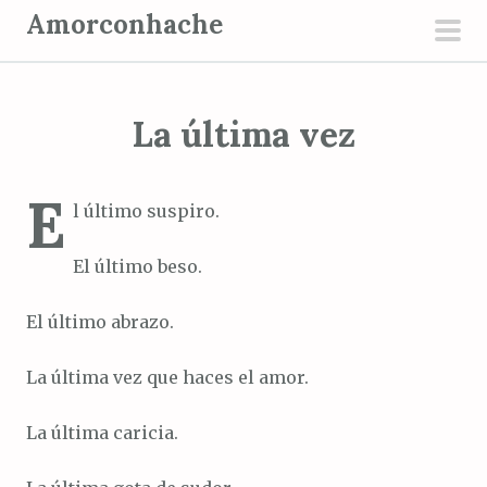
S
Amorconhache
a
men
l
prin
t
La última vez
a
r
a
E
l último suspiro.
l
c
El último beso.
o
n
El último abrazo.
t
e
La última vez que haces el amor.
n
i
La última caricia.
d
o