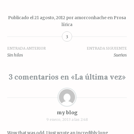
Publicado el
21 agosto, 2012
por
amorconhache
en
Prosa
lírica
3
Navegación
ENTRADA ANTERIOR
ENTRADA SIGUIENTE
Sin hilos
Sueños
de
entradas
3 comentarios en «
La última vez
»
my blog
9 enero, 2013 a las 2:48
Wow that was odd. I just wrote an incredibly long