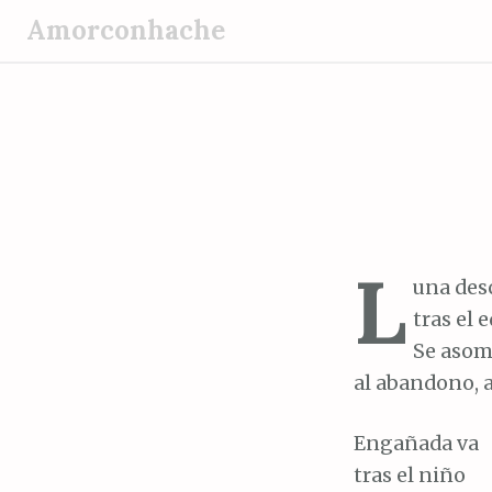
S
Amorconhache
a
l
t
a
r
a
l
c
L
o
una des
n
tras el e
t
Se asom
e
al abandono, a
n
i
Engañada va
d
tras el niño
o