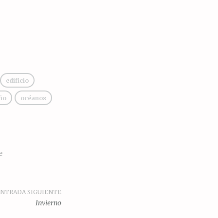
edificio
ño
océanos
e
NTRADA SIGUIENTE
Invierno