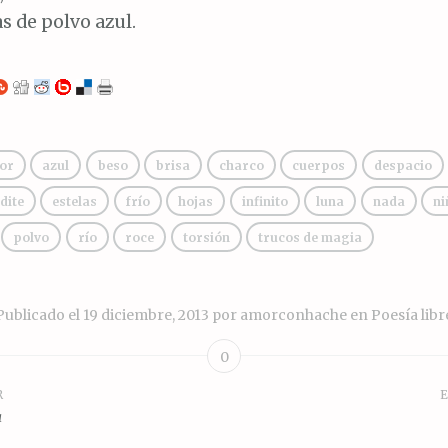
s de polvo azul.
or
azul
beso
brisa
charco
cuerpos
despacio
dite
estelas
frío
hojas
infinito
luna
nada
ni
polvo
río
roce
torsión
trucos de magia
Publicado el
19 diciembre, 2013
por
amorconhache
en
Poesía libr
0
R
E
ión
a