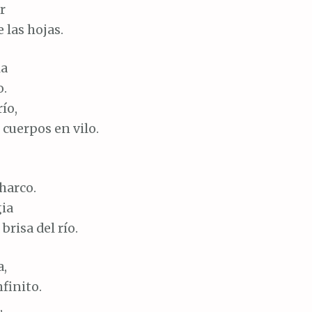
r
 las hojas.
la
o.
ío,
 cuerpos en vilo.
harco.
ia
brisa del río.
a,
nfinito.
,