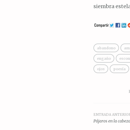
siembra estela
abandono
am
engaño
escon
ojos
poesía
ENTRADA ANTERIO
Navegac
Pájaros en la cabez