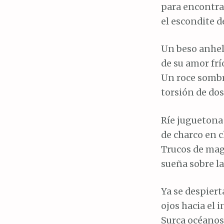
para encontra
el escondite de
Un beso anhe
de su amor frí
Un roce sombr
torsión de dos
Ríe juguetona
de charco en c
Trucos de mag
sueña sobre la 
Ya se despiert
ojos hacia el i
Surca océanos