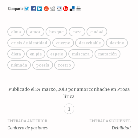
alma
amor
bosque
cara
ciudad
crisis de identidad
cuerpo
desechable
destino
dieta
en pie
espejo
máscara
mutación
nómada
poesía
rostro
Publicado el
24 marzo, 2013
por
amorconhache
en
Prosa
lírica
1
Navegación
ENTRADA ANTERIOR
ENTRADA SIGUIENTE
Cenicero de pasiones
Debilidad
de