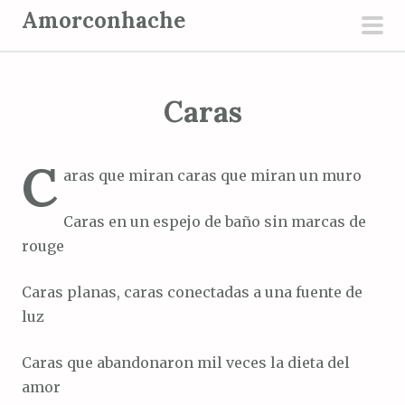
S
Amorconhache
a
men
l
prin
t
Caras
a
r
a
C
aras que miran caras que miran un muro
l
c
Caras en un espejo de baño sin marcas de
o
rouge
n
t
Caras planas, caras conectadas a una fuente de
e
luz
n
i
Caras que abandonaron mil veces la dieta del
d
amor
o