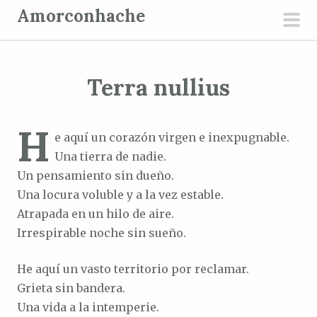
S
Amorconhache
a
men
l
prin
t
Terra nullius
a
r
a
H
e aquí un corazón virgen e inexpugnable.
l
Una tierra de nadie.
c
Un pensamiento sin dueño.
o
Una locura voluble y a la vez estable.
n
Atrapada en un hilo de aire.
t
Irrespirable noche sin sueño.
e
n
He aquí un vasto territorio por reclamar.
i
Grieta sin bandera.
d
Una vida a la intemperie.
o