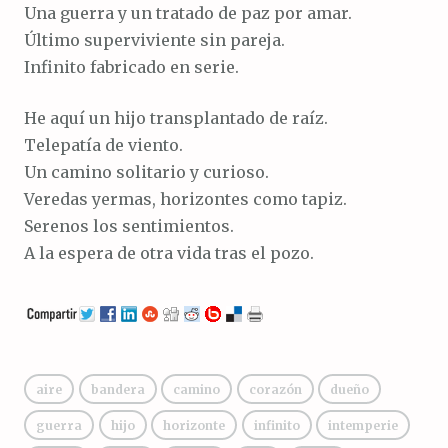
Una guerra y un tratado de paz por amar.
Último superviviente sin pareja.
Infinito fabricado en serie.
He aquí un hijo transplantado de raíz.
Telepatía de viento.
Un camino solitario y curioso.
Veredas yermas, horizontes como tapiz.
Serenos los sentimientos.
A la espera de otra vida tras el pozo.
aire
bandera
camino
corazón
dueño
guerra
hijo
horizonte
infinito
intemperie