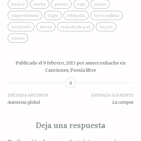
locura
noche
poesía
raíz
sueño
superviviente
tapiz
telepatía
terra nullius
territorio
tierra
tratado de paz
virgen
yermo
Publicado el
9 febrero, 2013
por
amorconhache
en
Canciones
,
Poesía libre
0
Navegación
ENTRADA ANTERIOR
ENTRADA SIGUIENTE
Anestesia global
La compra
de
entradas
Deja una respuesta