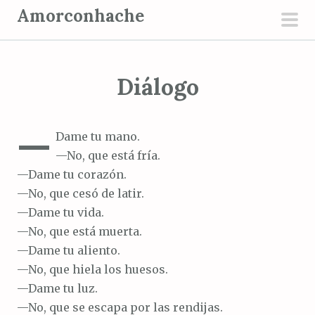
S
Amorconhache
a
men
l
prin
t
Diálogo
a
r
a
—
Dame tu mano.
l
—No, que está fría.
c
—Dame tu corazón.
o
—No, que cesó de latir.
n
—Dame tu vida.
t
—No, que está muerta.
e
—Dame tu aliento.
n
—No, que hiela los huesos.
i
—Dame tu luz.
d
—No, que se escapa por las rendijas.
o