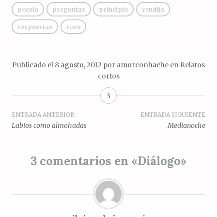
poesía
preguntas
principio
rendija
respuestas
roce
Publicado el
8 agosto, 2012
por
amorconhache
en
Relatos
cortos
3
Navegación
ENTRADA ANTERIOR
ENTRADA SIGUIENTE
Labios como almohadas
Medianoche
de
entradas
3 comentarios en «
Diálogo
»