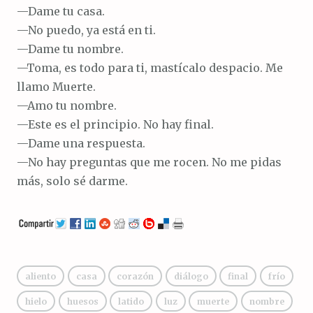
—Dame tu casa.
—No puedo, ya está en ti.
—Dame tu nombre.
—Toma, es todo para ti, mastícalo despacio. Me
llamo Muerte.
—Amo tu nombre.
—Este es el principio. No hay final.
—Dame una respuesta.
—No hay preguntas que me rocen. No me pidas
más, solo sé darme.
aliento
casa
corazón
diálogo
final
frío
hielo
huesos
latido
luz
muerte
nombre