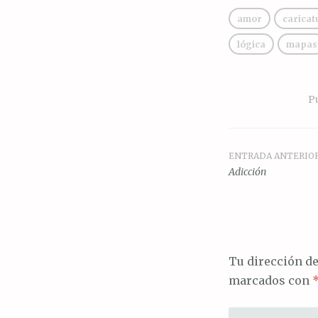
amor
caricat
lógica
mapas
P
ENTRADA ANTERIO
Navegac
Adicción
de
entrada
Tu dirección de
marcados con