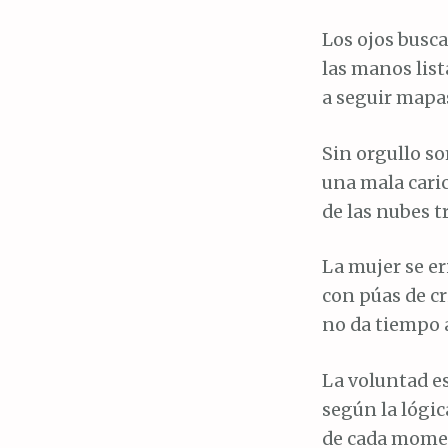
Los ojos busc
las manos list
a seguir mapas
Sin orgullo so
una mala cari
de las nubes tr
La mujer se er
con púas de cri
no da tiempo 
La voluntad es
según la lógica
de cada momen