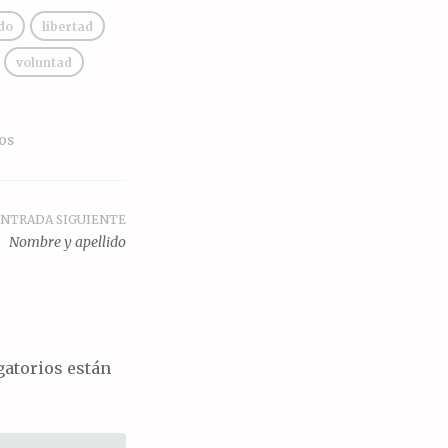
ido
libertad
voluntad
os
NTRADA SIGUIENTE
Nombre y apellido
atorios están