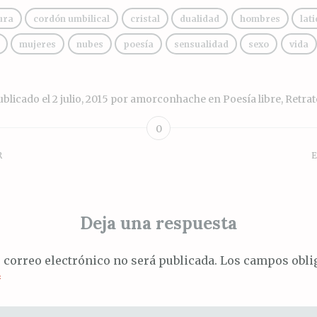
ura
cordón umbilical
cristal
dualidad
hombres
lat
mujeres
nubes
poesía
sensualidad
sexo
vida
ublicado el
2 julio, 2015
por
amorconhache
en
Poesía libre
,
Retrat
0
R
E
ión
Deja una respuesta
s
 correo electrónico no será publicada.
Los campos oblig
*