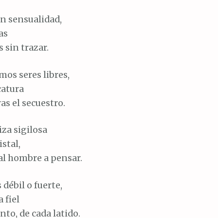
an sensualidad,
as
 sin trazar.
mos seres libres,
catura
as el secuestro.
iza sigilosa
stal,
al hombre a pensar.
 débil o fuerte,
 fiel
to, de cada latido.