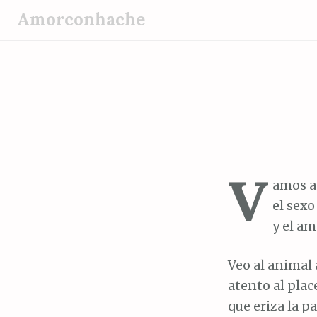
S
Amorconhache
a
l
t
a
r
a
l
c
V
o
amos a 
n
el sexo
t
y el am
e
n
Veo al animal
i
atento al plac
d
que eriza la p
o