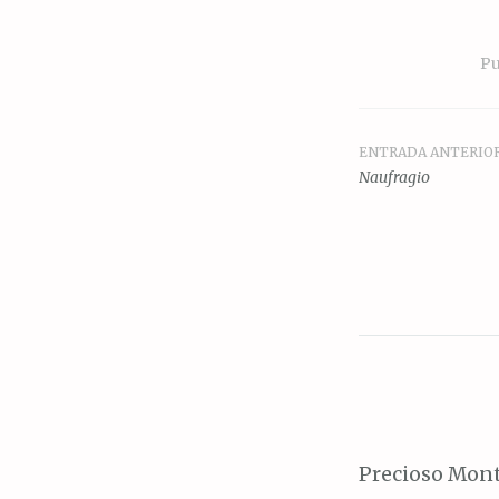
Pu
ENTRADA ANTERIO
Navegac
Naufragio
de
entrada
Precioso Mon