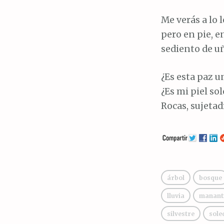
Me verás a lo 
pero en pie, e
sediento de uñ
¿Es esta paz u
¿Es mi piel so
Rocas, sujetad
árbol
bosque
lluvia
manant
silvestre
sole