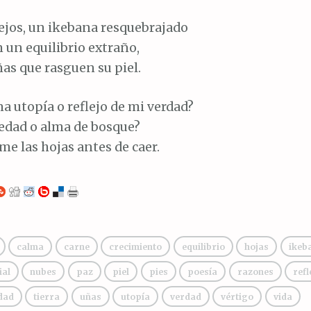
lejos, un ikebana resquebrajado
n un equilibrio extraño,
as que rasguen su piel.
na utopía o reflejo de mi verdad?
ledad o alma de bosque?
me las hojas antes de caer.
calma
carne
crecimiento
equilibrio
hojas
ikeb
ial
nubes
paz
piel
pies
poesía
razones
refl
dad
tierra
uñas
utopía
verdad
vértigo
vida