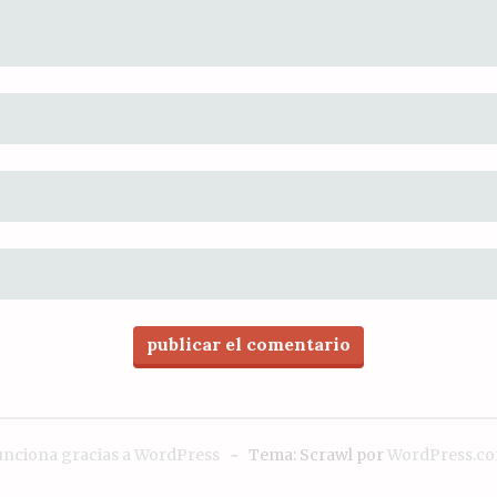
unciona gracias a WordPress
~
Tema: Scrawl por
WordPress.c