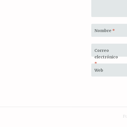
Nombre
*
Correo
electrónico
*
Web
F