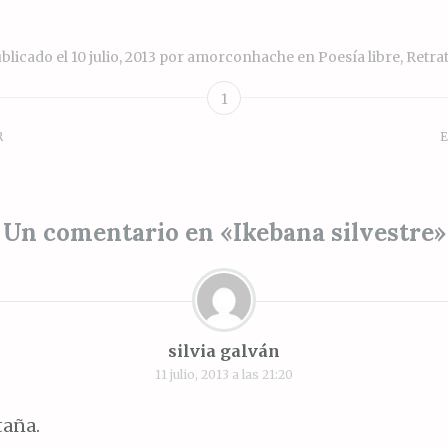
blicado el
10 julio, 2013
por
amorconhache
en
Poesía libre
,
Retra
1
R
E
ión
Un comentario en «
Ikebana silvestre
»
s
silvia galván
11 julio, 2013 a las 21:20
taña.