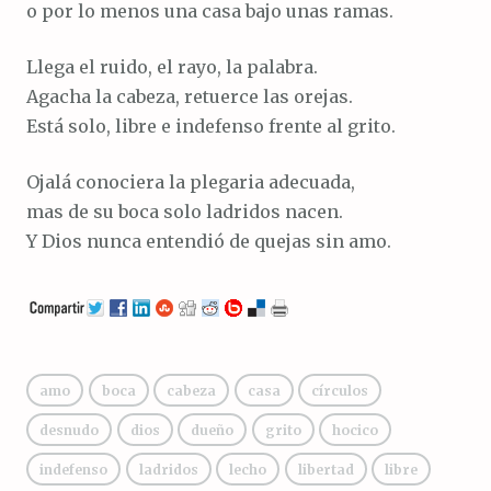
o por lo menos una casa bajo unas ramas.
Llega el ruido, el rayo, la palabra.
Agacha la cabeza, retuerce las orejas.
Está solo, libre e indefenso frente al grito.
Ojalá conociera la plegaria adecuada,
mas de su boca solo ladridos nacen.
Y Dios nunca entendió de quejas sin amo.
amo
boca
cabeza
casa
círculos
desnudo
dios
dueño
grito
hocico
indefenso
ladridos
lecho
libertad
libre