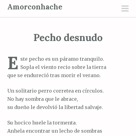
S
Amorconhache
a
men
l
prin
t
Pecho desnudo
a
r
a
E
ste pecho es un páramo tranquilo.
l
Sopla el viento recio sobre la tierra
c
que se endureció tras morir el verano.
o
n
Un solitario perro corretea en círculos.
t
No hay sombra que le abrace,
e
su dueño le devolvió la libertad salvaje.
n
i
Su hocico huele la tormenta.
d
Anhela encontrar un lecho de sombras
o