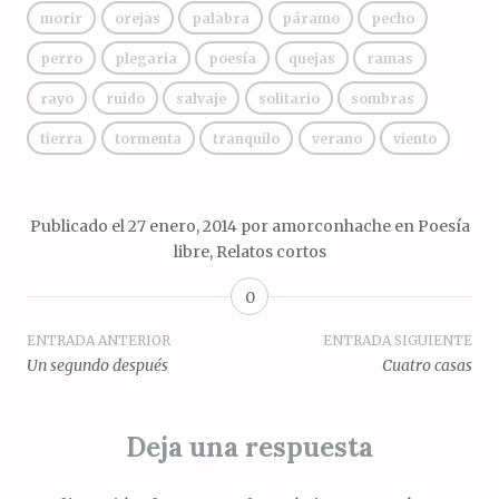
morir
orejas
palabra
páramo
pecho
perro
plegaria
poesía
quejas
ramas
rayo
ruido
salvaje
solitario
sombras
tierra
tormenta
tranquilo
verano
viento
Publicado el
27 enero, 2014
por
amorconhache
en
Poesía
libre
,
Relatos cortos
0
Navegación
ENTRADA ANTERIOR
ENTRADA SIGUIENTE
Un segundo después
Cuatro casas
de
entradas
Deja una respuesta