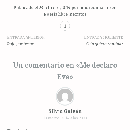
Publicado el
23 febrero, 2014
por
amorconhache
en
Poesía libre
,
Retratos
1
Navegación
ENTRADA ANTERIOR
ENTRADA SIGUIENTE
Rojo por besar
Solo quiero caminar
de
entradas
Un comentario en «
Me declaro
Eva
»
Silvia Galván
13 marzo, 2014 a las 23:33