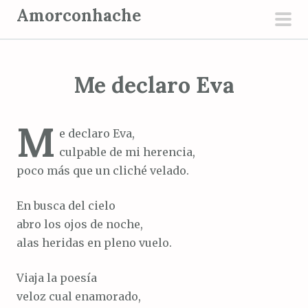
S
Amorconhache
a
men
l
prin
t
Me declaro Eva
a
r
a
M
e declaro Eva,
l
culpable de mi herencia,
c
poco más que un cliché velado.
o
n
En busca del cielo
t
abro los ojos de noche,
e
alas heridas en pleno vuelo.
n
i
Viaja la poesía
d
veloz cual enamorado,
o