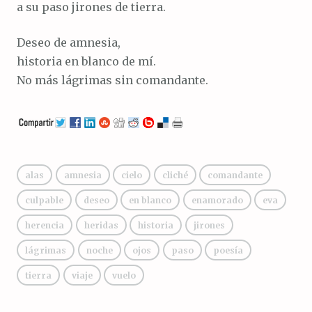
a su paso jirones de tierra.
Deseo de amnesia,
historia en blanco de mí.
No más lágrimas sin comandante.
alas
amnesia
cielo
cliché
comandante
culpable
deseo
en blanco
enamorado
eva
herencia
heridas
historia
jirones
lágrimas
noche
ojos
paso
poesía
tierra
viaje
vuelo