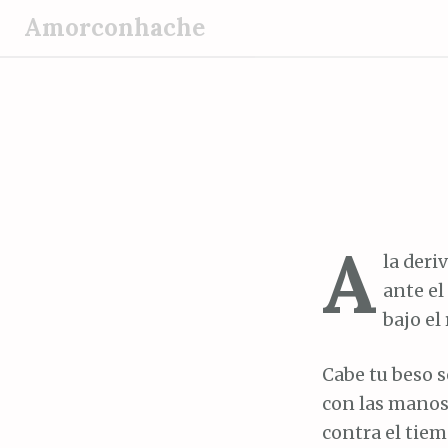
S
Amorconhache
a
l
t
a
r
a
l
c
A
o
la deri
n
ante e
t
bajo el
e
n
Cabe tu beso s
i
con las manos
d
contra el tiem
o