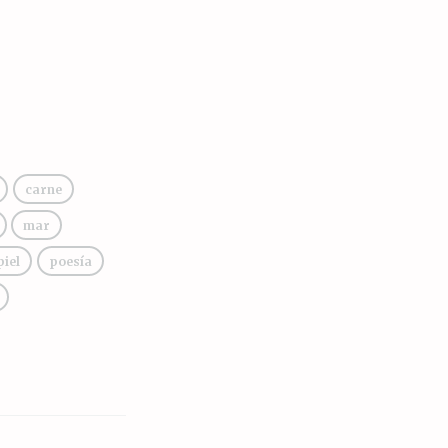
carne
mar
piel
poesía