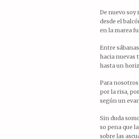
De nuevo soy r
desde el balcó
en la marea fu
Entre sábana
hacia nuevas t
hasta un horiz
Para nosotros
por la risa, po
según un evan
Sin duda somo
so pena que l
sobre las ascu