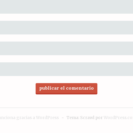
unciona gracias a WordPress
~
Tema: Scrawl por
WordPress.c