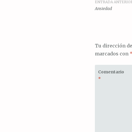
ENTRADA ANTERIO
Navegac
Ansiedad
de
entrada
Tu dirección de
marcados con
Comentario
*