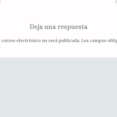
R
E
ión
Deja una respuesta
s
 correo electrónico no será publicada.
Los campos oblig
*