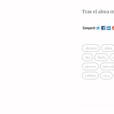
Tras el alma 
abrazo
alma
día
duda
marea
mirad
reflejo
risa