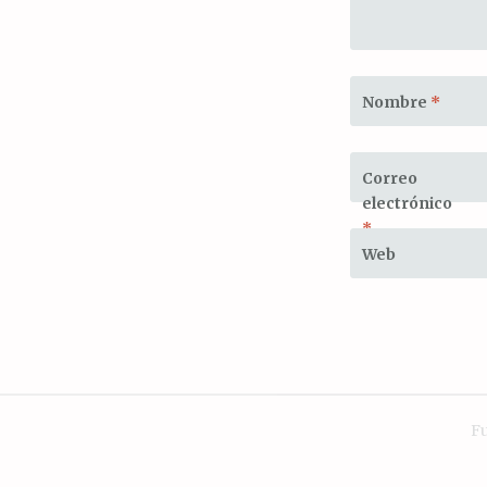
Nombre
*
Correo
electrónico
*
Web
F