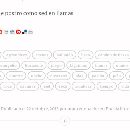
me postro como sed en llamas.
aprendices
ascuas
bailando
beso
camino de tierra
evangelio
horizonte
juego
lágrimas
llamas
manos
a
muerte
noche
nosotros
olas
pasión
pelo
roce
sábanas
sed
sexo
sombras
tiempo
vida
Publicado el
22 octubre, 2013
por
amorconhache
en
Poesía libre
0